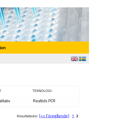
ion
T
TEKNOLOGI-
litativ
Realtids PCR
[<< Föregående]
1
Resultatsidor:
2