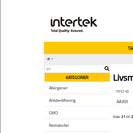
Tj
Livs
KATEGORIER
Allergener
TEST-ID
Artidentifiering
AA301
GMO
Visar
21
till
2
Nematoder