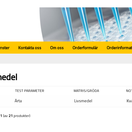
änster
Kontakta oss
Om oss
Orderformulär
Orderinformat
medel
TEST PARAMETER
MATRIS/GRÖDA
NO
Ärta
Livsmedel
Kva
1
(av
21
produkter)