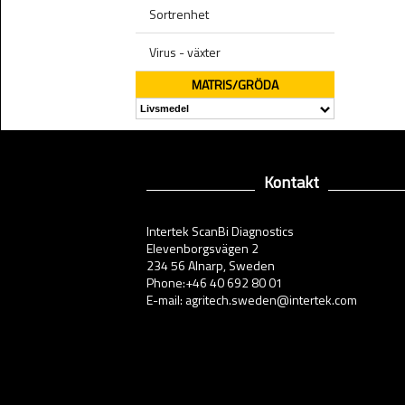
Sortrenhet
Virus - växter
MATRIS/GRÖDA
Kontakt
Intertek ScanBi Diagnostics
Elevenborgsvägen 2
234 56 Alnarp, Sweden
Phone:+46 40 692 80 01
E-mail: agritech.sweden@intertek.com