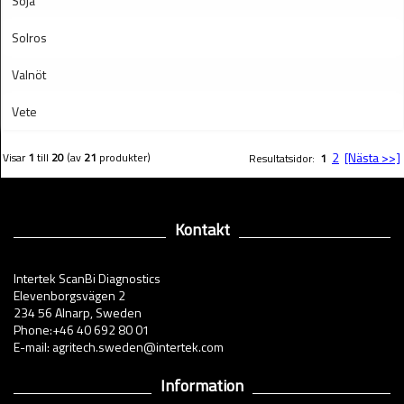
Soja
Solros
Valnöt
Vete
2
[Nästa >>]
Visar
1
till
20
(av
21
produkter)
Resultatsidor:
1
Kontakt
Intertek ScanBi Diagnostics
Elevenborgsvägen 2
234 56 Alnarp, Sweden
Phone:+46 40 692 80 01
E-mail: agritech.sweden@intertek.com
Information