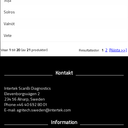
Soja
Solros
Valnöt
Vete
2
[Nästa >>]
Visar
1
till
20
(av
21
produkter)
Resultatsidor:
1
Kontakt
Intertek ScanBi Diagnostics
Elevenborgsvägen 2
234 56 Alnarp, Sweden
Phone:+46 40 692 80 01
E-mail: agritech.sweden@intertek.com
Information