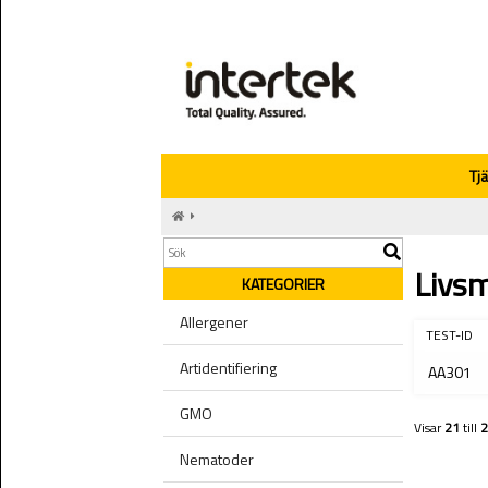
Tj
Livs
KATEGORIER
Allergener
TEST-ID
Artidentifiering
AA301
GMO
Visar
21
till
2
Nematoder