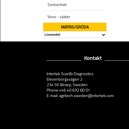
Sortrenhet
Virus - växter
MATRIS/GRÖDA
Kontakt
Intertek ScanBi Diagnostics
Elevenborgsvägen 2
234 56 Alnarp, Sweden
Phone:+46 40 692 80 01
E-mail: agritech.sweden@intertek.com