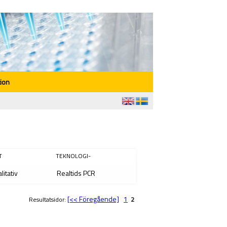
ion
T
TEKNOLOGI-
litativ
Realtids PCR
[<< Föregående]
1
Resultatsidor:
2