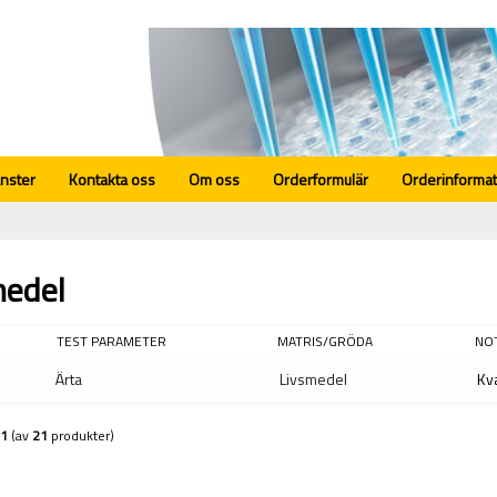
änster
Kontakta oss
Om oss
Orderformulär
Orderinformat
medel
TEST PARAMETER
MATRIS/GRÖDA
NO
Ärta
Livsmedel
Kva
1
(av
21
produkter)