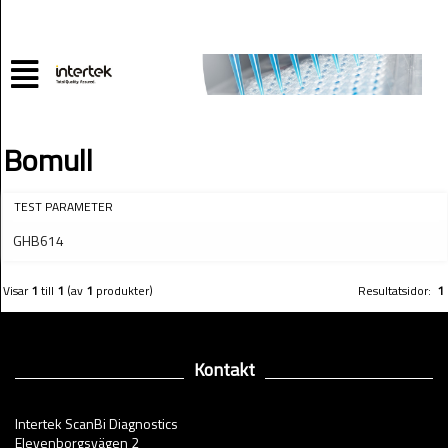
Bomull
TEST PARAMETER
GHB614
Visar
1
till
1
(av
1
produkter)
Resultatsidor:
1
Kontakt
Intertek ScanBi Diagnostics
Elevenborgsvägen 2