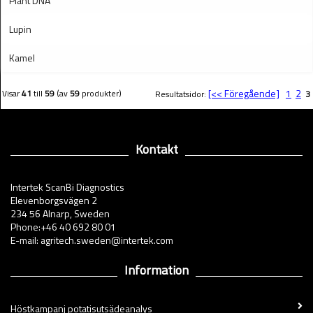
Plant DNA
Lupin
Kamel
[<< Föregående]
1
2
Visar
41
till
59
(av
59
produkter)
Resultatsidor:
3
Kontakt
Intertek ScanBi Diagnostics
Elevenborgsvägen 2
234 56 Alnarp, Sweden
Phone:+46 40 692 80 01
E-mail: agritech.sweden@intertek.com
Information
Höstkampanj potatisutsädeanalys