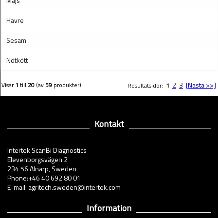
Majs
Havre
Sesam
Nötkött
2
3
[Nästa >>]
Visar
1
till
20
(av
59
produkter)
Resultatsidor:
1
Kontakt
Intertek ScanBi Diagnostics
Elevenborgsvägen 2
234 56 Alnarp, Sweden
Phone:+46 40 692 80 01
E-mail: agritech.sweden@intertek.com
Information