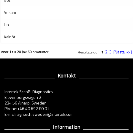
Nöt
Sesam
Lin
Valnöt
2
3
[Nästa >>]
Visar
1
till
20
(av
59
produkter)
Resultatsidor:
1
Kontakt
Intertek ScanBi Diagnostics
Elevenborgsvägen 2
234 56 Alnarp, Sweden
Phone:+46 40 692 80 01
E-mail: agritech.sweden@intertek.com
Information