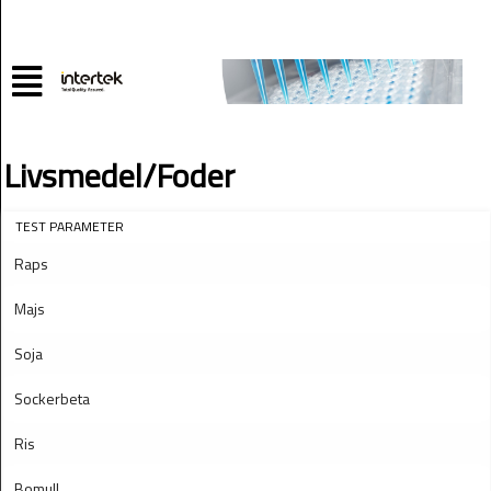
Livsmedel/Foder
TEST PARAMETER
Raps
Majs
Soja
Sockerbeta
Ris
Bomull