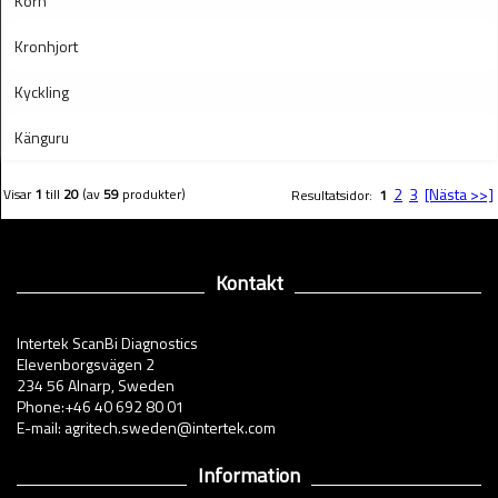
Korn
Kronhjort
Kyckling
Känguru
2
3
[Nästa >>]
Visar
1
till
20
(av
59
produkter)
Resultatsidor:
1
Kontakt
Intertek ScanBi Diagnostics
Elevenborgsvägen 2
234 56 Alnarp, Sweden
Phone:+46 40 692 80 01
E-mail: agritech.sweden@intertek.com
Information