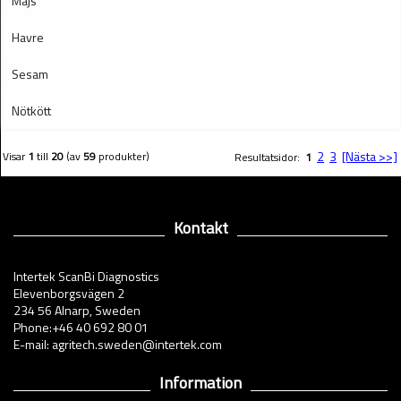
Majs
Havre
Sesam
Nötkött
2
3
[Nästa >>]
Visar
1
till
20
(av
59
produkter)
Resultatsidor:
1
Kontakt
Intertek ScanBi Diagnostics
Elevenborgsvägen 2
234 56 Alnarp, Sweden
Phone:+46 40 692 80 01
E-mail: agritech.sweden@intertek.com
Information