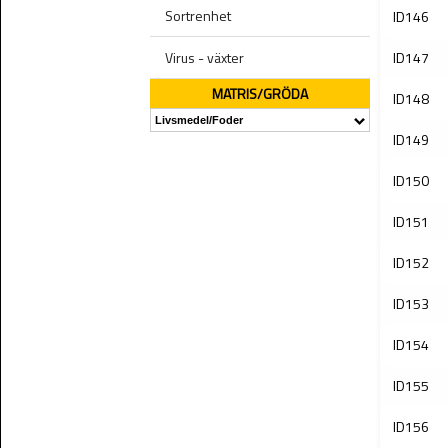
Sortrenhet
ID146
Virus - växter
ID147
MATRIS/GRÖDA
ID148
ID149
ID150
ID151
ID152
ID153
ID154
ID155
ID156