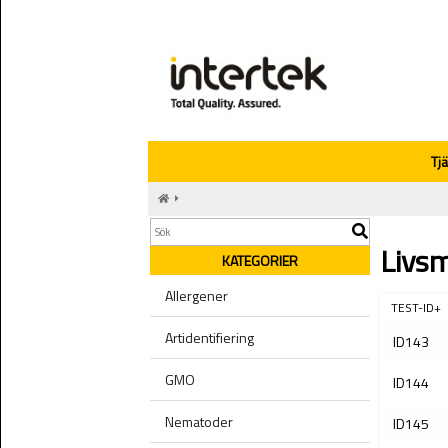
Tj
Livs
KATEGORIER
Allergener
TEST-ID+
Artidentifiering
ID143
GMO
ID144
Nematoder
ID145