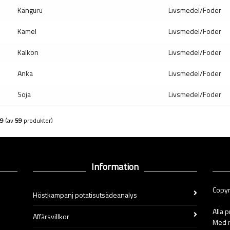
Känguru
Livsmedel/Foder
Kamel
Livsmedel/Foder
Kalkon
Livsmedel/Foder
Anka
Livsmedel/Foder
Soja
Livsmedel/Foder
9
(av
59
produkter)
Information
Copyr
Höstkampanj potatisutsädeanalys
Alla 
Affärsvillkor
Med r