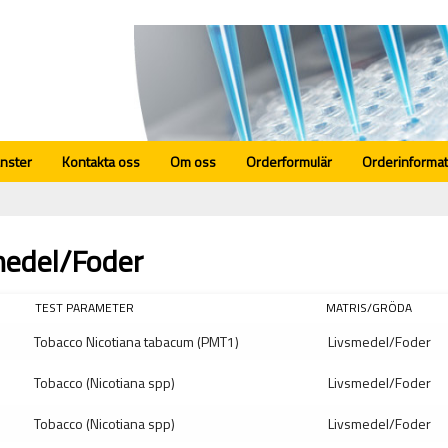
änster
Kontakta oss
Om oss
Orderformulär
Orderinformat
medel/Foder
TEST PARAMETER
MATRIS/GRÖDA
Tobacco Nicotiana tabacum (PMT1)
Livsmedel/Foder
Tobacco (Nicotiana spp)
Livsmedel/Foder
Tobacco (Nicotiana spp)
Livsmedel/Foder