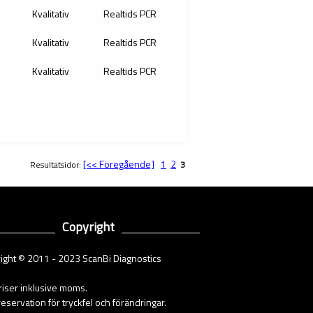
Kvalitativ
Realtids PCR
Kvalitativ
Realtids PCR
Kvalitativ
Realtids PCR
[<< Föregående]
1
2
Resultatsidor:
3
Copyright
ight © 2011 - 2023 ScanBi Diagnostics
priser inklusive moms.
eservation för tryckfel och förändringar.