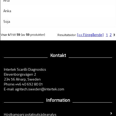
Ärta
Anka
Soja
[<< Föregående]
1
2
Visar
41
till
59
(av
59
produkter)
Resultatsidor:
3
Kontakt
Intertek ScanBi Diagnostics
Elevenborgsvägen 2
234 56 Alnarp, Sweden
Phone:+46 40 692 80 01
E-mail: agritech.sweden@intertek.com
Information
Höstkampanj potatisutsädeanalys