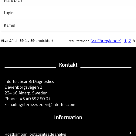
Plant DNA
Lupin
Kamel
[<< Föregående]
1
2
Visar
41
till
59
(av
59
produkter)
Resultatsidor:
3
Kontakt
Intertek ScanBi Diagnostics
Elevenborgsvägen 2
234 56 Alnarp, Sweden
Phone:+46 40 692 80 01
E-mail: agritech.sweden@intertek.com
Information
Höstkampanj potatisutsädeanalys