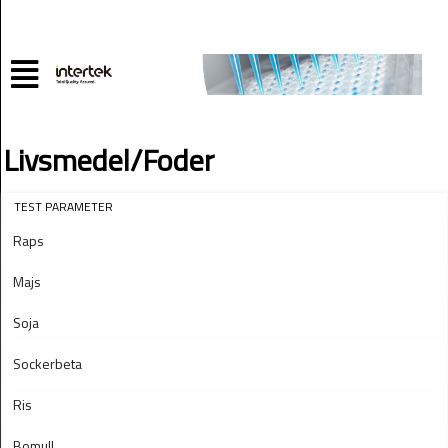
Livsmedel/Foder
TEST PARAMETER
Raps
Majs
Soja
Sockerbeta
Ris
Bomull