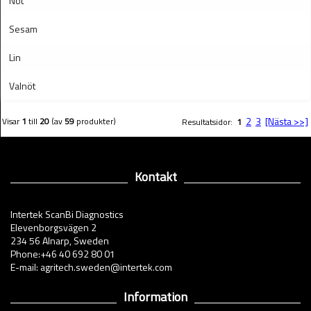
Nöt
Sesam
Lin
Valnöt
2
3
[Nästa >>]
Visar
1
till
20
(av
59
produkter)
Resultatsidor:
1
Kontakt
Intertek ScanBi Diagnostics
Elevenborgsvägen 2
234 56 Alnarp, Sweden
Phone:+46 40 692 80 01
E-mail: agritech.sweden@intertek.com
Information