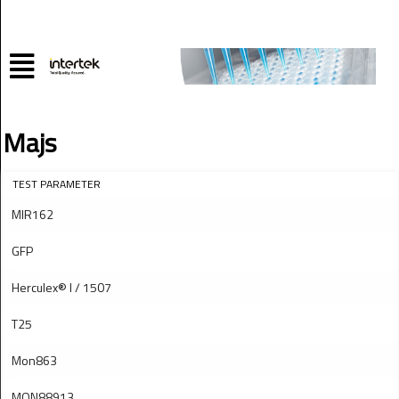
Majs
TEST PARAMETER
MIR162
GFP
Herculex® I / 1507
T25
Mon863
MON88913