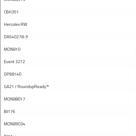
CBH351
Herculex RW
DAS40278-9
MON810
Event 3272
DP98140
GA21 / RoundupReady™
MON88017
Bt176
MON89034