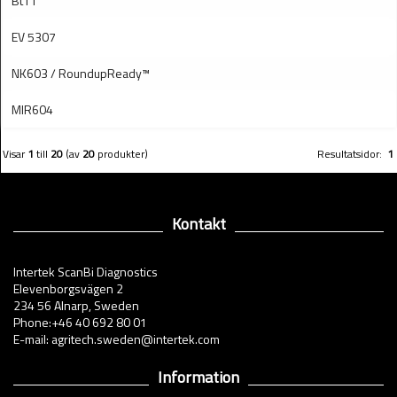
Bt11
EV 5307
NK603 / RoundupReady™
MIR604
Visar
1
till
20
(av
20
produkter)
Resultatsidor:
1
Kontakt
Intertek ScanBi Diagnostics
Elevenborgsvägen 2
234 56 Alnarp, Sweden
Phone:+46 40 692 80 01
E-mail: agritech.sweden@intertek.com
Information