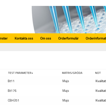
änster
Kontakta oss
Om oss
Orderformulär
Orderinformat
TEST PARAMETER+
MATRIS/GRÖDA
NOT
Bt11
Majs
Kvalitat
Bt176
Majs
Kvalitat
CBH351
Majs
Kvalitat