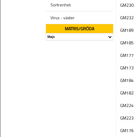
Sortrenhet
GM230
Virus - växter
GM232
MATRIS/GRÖDA
GM189
GM185
GM177
GM173
GM184
GM182
GM224
GM223
GM176