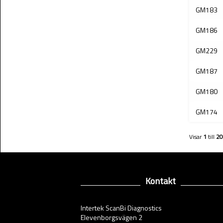
GM183
GM186
GM229
GM187
GM180
GM174
Visar
1
till
20
Kontakt
Intertek ScanBi Diagnostics
Elevenborgsvägen 2