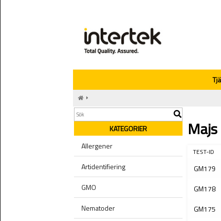
Tj
Majs
KATEGORIER
Allergener
TEST-ID
Artidentifiering
GM179
GMO
GM178
Nematoder
GM175