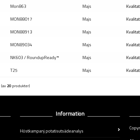
Mon863
Majs
Kvalitat
MON88017
Majs
Kvalitat
MON88913
Majs
Kvalitat
MON89034
Majs
Kvalitat
NK603 / RoundupReady™
Majs
Kvalitat
T25
Majs
Kvalitat
(av
20
produkter)
Information
Copyr
Höstkampanj potatisutsädeanalys