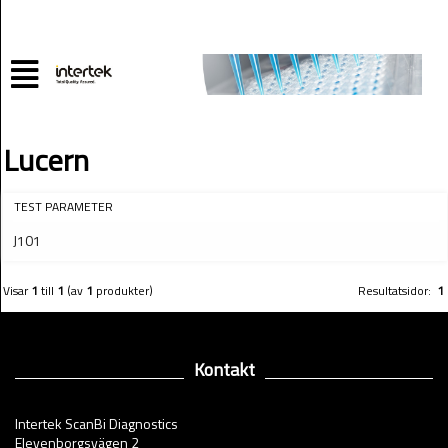
Lucern
TEST PARAMETER
J101
Visar
1
till
1
(av
1
produkter)
Resultatsidor:
1
Kontakt
Intertek ScanBi Diagnostics
Elevenborgsvägen 2