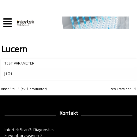
Lucern
TEST PARAMETER
J101
Visar
1
till
1
(av
1
produkter)
Resultatsidor:
1
Kontakt
Intertek ScanBi Diagnostics
Elevenborgsvägen 2