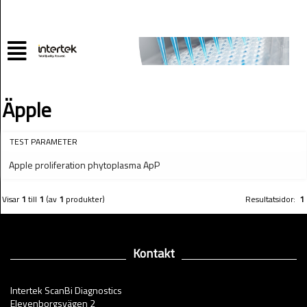
Äpple
TEST PARAMETER
Apple proliferation phytoplasma ApP
Visar
1
till
1
(av
1
produkter)
Resultatsidor:
1
Kontakt
Intertek ScanBi Diagnostics
Elevenborgsvägen 2