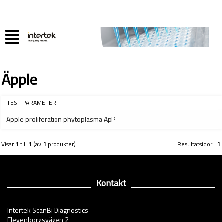
Äpple
TEST PARAMETER
Apple proliferation phytoplasma ApP
Visar
1
till
1
(av
1
produkter)
Resultatsidor:
1
Kontakt
Intertek ScanBi Diagnostics
Elevenborgsvägen 2