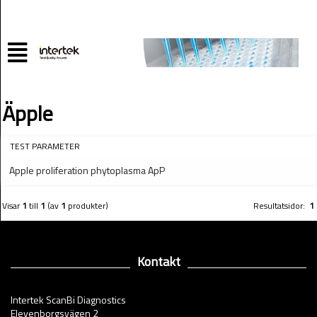
Äpple
TEST PARAMETER
Apple proliferation phytoplasma ApP
Visar
1
till
1
(av
1
produkter)
Resultatsidor:
1
Kontakt
Intertek ScanBi Diagnostics
Elevenborgsvägen 2