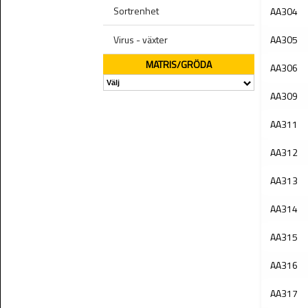
Sortrenhet
AA304
Virus - växter
AA305
MATRIS/GRÖDA
AA306
AA309
AA311
AA312
AA313
AA314
AA315
AA316
AA317