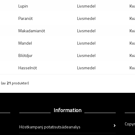
Lupin
Livsmedel
Kva
Paranöt
Livsmedel
Kva
Makadamianöt
Livsmedel
Kva
Mandel
Livsmedel
Kva
Blötdjur
Livsmedel
Kva
Hasselnöt
Livsmedel
Kva
(av
21
produkter)
Information
Copyr
Höstkampanj potatisutsädeanalys