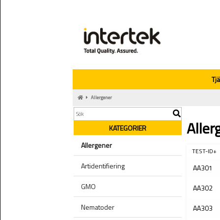
Tj
Allergener
Aller
KATEGORIER
Allergener
TEST-ID+
Artidentifiering
AA301
GMO
AA302
Nematoder
AA303