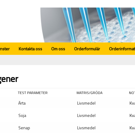
änster
Kontakta oss
Om oss
Orderformulär
Orderinformat
gener
TEST PARAMETER
MATRIS/GRÖDA
NO
Ärta
Livsmedel
Kva
Soja
Livsmedel
Kva
Senap
Livsmedel
Kva