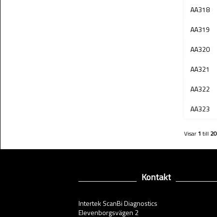
AA318
AA319
AA320
AA321
AA322
AA323
Visar
1
till
20
Kontakt
Intertek ScanBi Diagnostics
Elevenborgsvägen 2