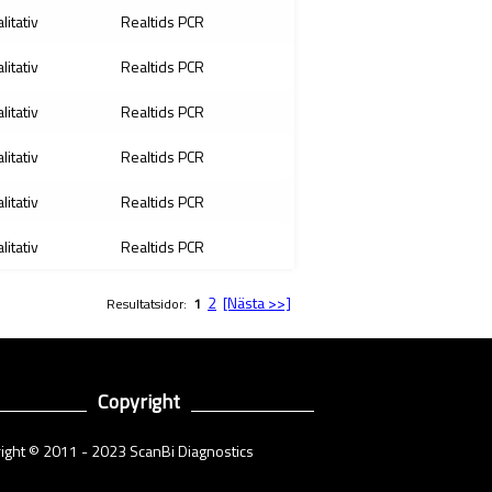
litativ
Realtids PCR
litativ
Realtids PCR
litativ
Realtids PCR
litativ
Realtids PCR
litativ
Realtids PCR
litativ
Realtids PCR
2
[Nästa >>]
Resultatsidor:
1
Copyright
ight © 2011 - 2023 ScanBi Diagnostics