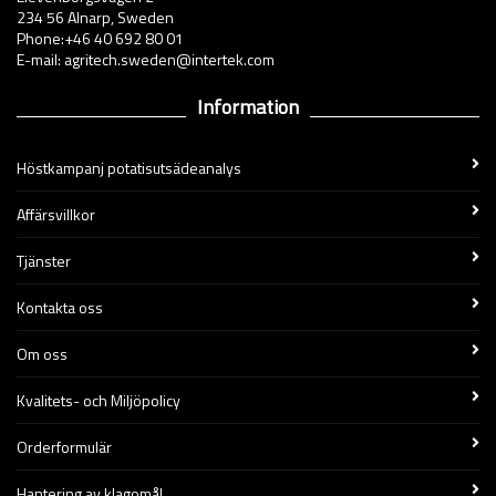
234 56 Alnarp, Sweden
Phone:+46 40 692 80 01
E-mail: agritech.sweden@intertek.com
Information
Höstkampanj potatisutsädeanalys
Affärsvillkor
Tjänster
Kontakta oss
Om oss
Kvalitets- och Miljöpolicy
Orderformulär
Hantering av klagomål