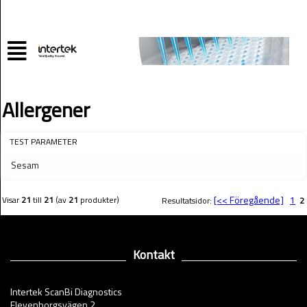
Allergener
TEST PARAMETER
Sesam
[<< Föregående]
1
Visar
21
till
21
(av
21
produkter)
Resultatsidor:
2
Kontakt
Intertek ScanBi Diagnostics
Elevenborgsvägen 2