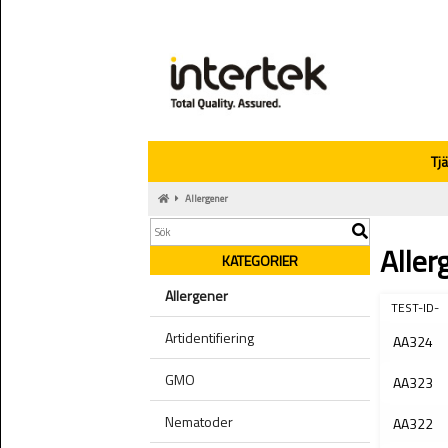
Tj
Allergener
Aller
KATEGORIER
Allergener
TEST-ID-
Artidentifiering
AA324
GMO
AA323
Nematoder
AA322