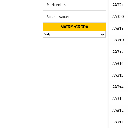
Sortrenhet
AA321
Virus - växter
AA320
MATRIS/GRÖDA
AA319
AA318
AA317
AA316
AA315
AA314
AA313
AA312
AA311