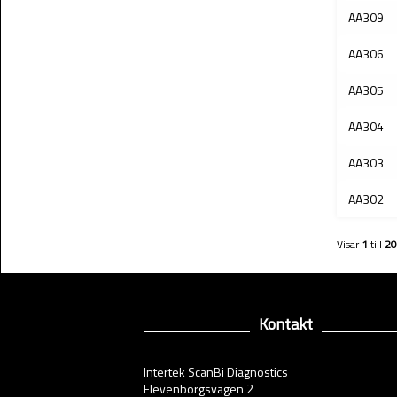
AA309
AA306
AA305
AA304
AA303
AA302
Visar
1
till
20
Kontakt
Intertek ScanBi Diagnostics
Elevenborgsvägen 2