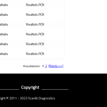
litativ
Realtids PCR
litativ
Realtids PCR
litativ
Realtids PCR
litativ
Realtids PCR
litativ
Realtids PCR
litativ
Realtids PCR
2
[Nästa >>]
Resultatsidor:
1
Copyright
ight © 2011 - 2023 ScanBi Diagnostics