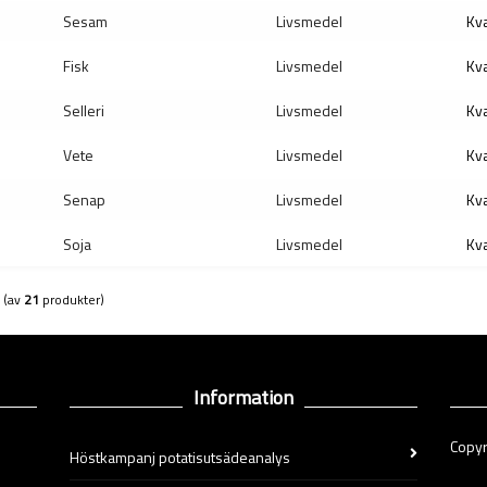
Sesam
Livsmedel
Kva
Fisk
Livsmedel
Kva
Selleri
Livsmedel
Kva
Vete
Livsmedel
Kva
Senap
Livsmedel
Kva
Soja
Livsmedel
Kva
(av
21
produkter)
Information
Copyr
Höstkampanj potatisutsädeanalys