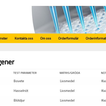
änster
Kontakta oss
Om oss
Orderformulär
Orderinformat
gener
TEST PARAMETER
MATRIS/GRÖDA
NO
Bovete
Livsmedel
Kva
Hasselnöt
Livsmedel
Kva
Blötdjur
Livsmedel
Kva