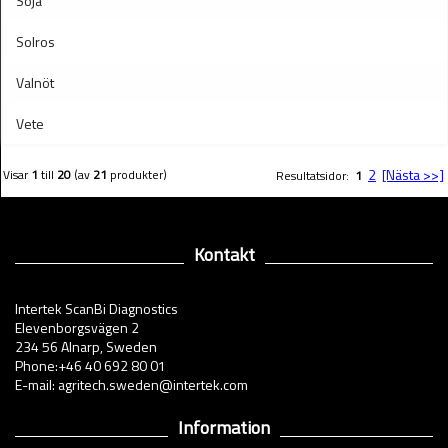
Soja
Solros
Valnöt
Vete
2
[Nästa >>]
Visar
1
till
20
(av
21
produkter)
Resultatsidor:
1
Kontakt
Intertek ScanBi Diagnostics
Elevenborgsvägen 2
234 56 Alnarp, Sweden
Phone:+46 40 692 80 01
E-mail: agritech.sweden@intertek.com
Information