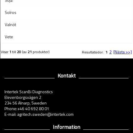
Soja
Solros
Valnöt
Vete
2
[Nästa >>]
Visar
1
till
20
(av
21
produkter)
Resultatsidor:
1
Kontakt
Intertek ScanBi Diagnostics
Elevenborgsvägen 2
234 56 Alnarp, Sweden
Phone:+46 40 692 80 01
E-mail: agritech.sweden@intertek.com
Information