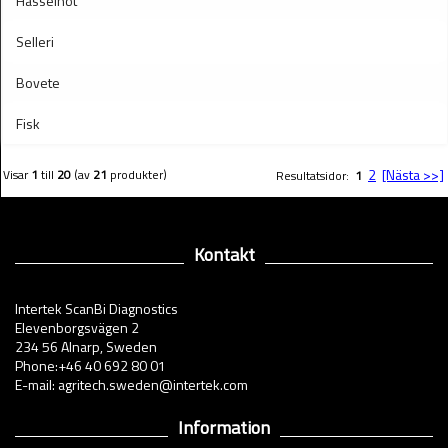
Hasselnöt
Selleri
Bovete
Fisk
2
[Nästa >>]
Visar
1
till
20
(av
21
produkter)
Resultatsidor:
1
Kontakt
Intertek ScanBi Diagnostics
Elevenborgsvägen 2
234 56 Alnarp, Sweden
Phone:+46 40 692 80 01
E-mail: agritech.sweden@intertek.com
Information