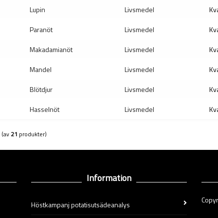
Lupin
Livsmedel
Kva
Paranöt
Livsmedel
Kva
Makadamianöt
Livsmedel
Kva
Mandel
Livsmedel
Kva
Blötdjur
Livsmedel
Kva
Hasselnöt
Livsmedel
Kva
(av
21
produkter)
Information
Copyr
Höstkampanj potatisutsädeanalys