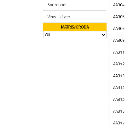
Sortrenhet
AA304
Virus - växter
AA305
MATRIS/GRÖDA
AA306
AA309
AA311
AA312
AA313
AA314
AA315
AA316
AA317