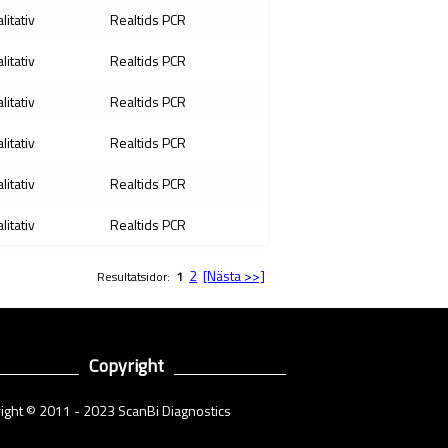
litativ
Realtids PCR
litativ
Realtids PCR
litativ
Realtids PCR
litativ
Realtids PCR
litativ
Realtids PCR
litativ
Realtids PCR
2
[Nästa >>]
Resultatsidor:
1
Copyright
ight © 2011 - 2023 ScanBi Diagnostics