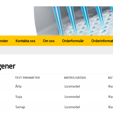
änster
Kontakta oss
Om oss
Orderformulär
Orderinformat
gener
TEST PARAMETER
MATRIS/GRÖDA
NO
Ärta
Livsmedel
Kva
Soja
Livsmedel
Kva
Senap
Livsmedel
Kva