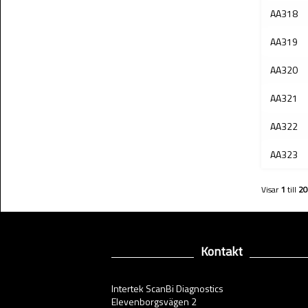
AA318
AA319
AA320
AA321
AA322
AA323
Visar
1
till
20
Kontakt
Intertek ScanBi Diagnostics
Elevenborgsvägen 2