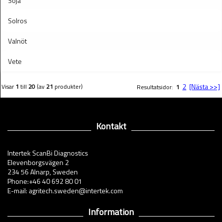
Soja
Solros
Valnöt
Vete
2
[Nästa >>]
Visar
1
till
20
(av
21
produkter)
Resultatsidor:
1
Kontakt
Intertek ScanBi Diagnostics
Elevenborgsvägen 2
234 56 Alnarp, Sweden
Phone:+46 40 692 80 01
E-mail: agritech.sweden@intertek.com
Information