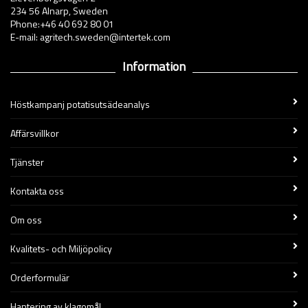
234 56 Alnarp, Sweden
Phone:+46 40 692 80 01
E-mail: agritech.sweden@intertek.com
Information
Höstkampanj potatisutsädeanalys
Affärsvillkor
Tjänster
Kontakta oss
Om oss
Kvalitets- och Miljöpolicy
Orderformulär
Hantering av klagomål