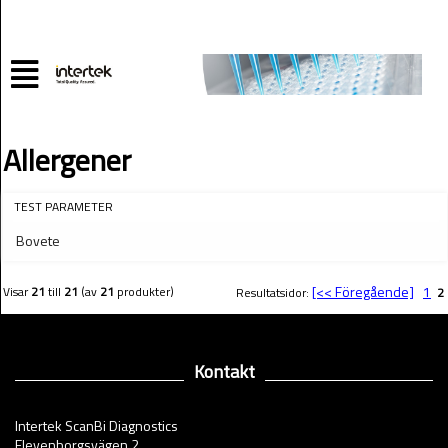
Allergener
TEST PARAMETER
Bovete
[<< Föregående]
1
Visar
21
till
21
(av
21
produkter)
Resultatsidor:
2
Kontakt
Intertek ScanBi Diagnostics
Elevenborgsvägen 2