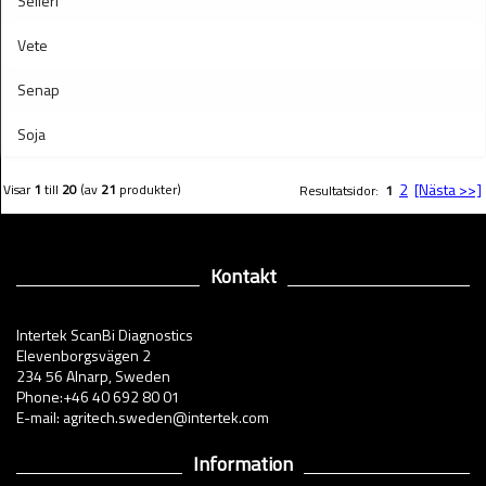
Selleri
Vete
Senap
Soja
2
[Nästa >>]
Visar
1
till
20
(av
21
produkter)
Resultatsidor:
1
Kontakt
Intertek ScanBi Diagnostics
Elevenborgsvägen 2
234 56 Alnarp, Sweden
Phone:+46 40 692 80 01
E-mail: agritech.sweden@intertek.com
Information