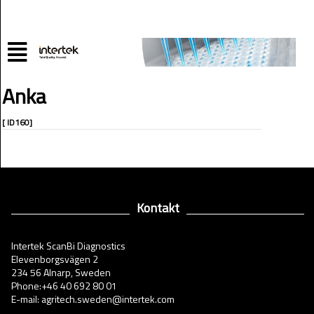
Anka
[ ID160]
Kontakt
Intertek ScanBi Diagnostics
Elevenborgsvägen 2
234 56 Alnarp, Sweden
Phone:+46 40 692 80 01
E-mail: agritech.sweden@intertek.com