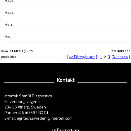
Raps
Raps
Ren
Ris
Resultatsidor:
Visar
21
till
40
(av
59
[<< Föregående]
1
3
[Nästa >>]
produkter)
2
Kontakt
Intertek ScanBi Diagnostics
Elevenborgsvägen 2
234 56 Alnarp, Sweden
Phone:+46 40 692 80 01
E-mail: agritech.sweden@intertek.com
Information