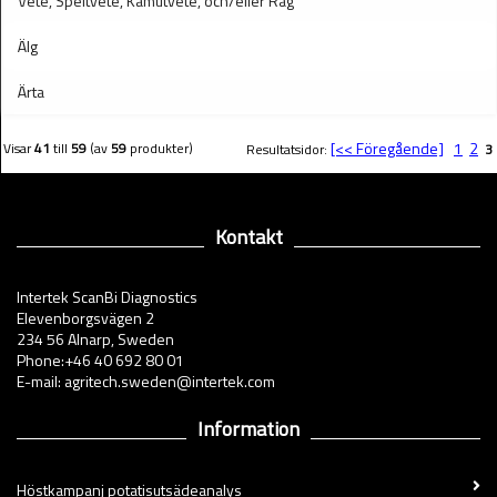
Vete, Speltvete, Kamutvete, och/eller Råg
Älg
Ärta
[<< Föregående]
1
2
Visar
41
till
59
(av
59
produkter)
Resultatsidor:
3
Kontakt
Intertek ScanBi Diagnostics
Elevenborgsvägen 2
234 56 Alnarp, Sweden
Phone:+46 40 692 80 01
E-mail: agritech.sweden@intertek.com
Information
Höstkampanj potatisutsädeanalys