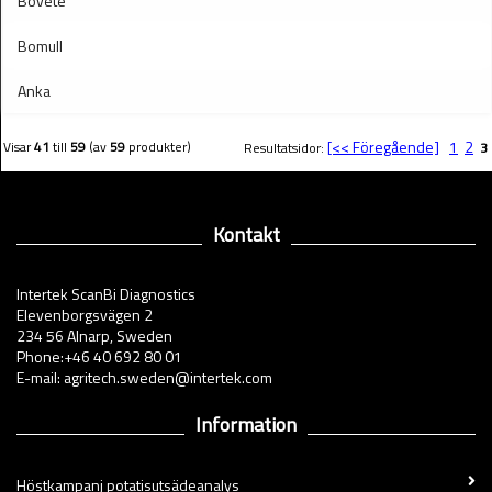
Bovete
Bomull
Anka
[<< Föregående]
1
2
Visar
41
till
59
(av
59
produkter)
Resultatsidor:
3
Kontakt
Intertek ScanBi Diagnostics
Elevenborgsvägen 2
234 56 Alnarp, Sweden
Phone:+46 40 692 80 01
E-mail: agritech.sweden@intertek.com
Information
Höstkampanj potatisutsädeanalys