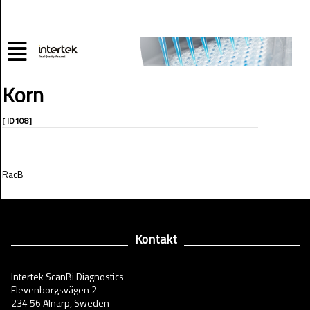
Korn
[ ID108]
RacB
Kontakt
Intertek ScanBi Diagnostics
Elevenborgsvägen 2
234 56 Alnarp, Sweden