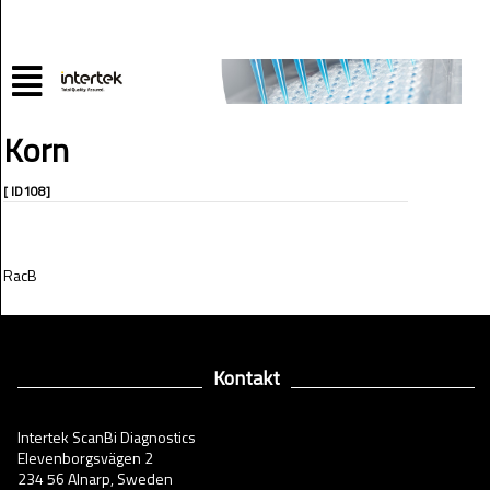
Korn
[ ID108]
RacB
Kontakt
Intertek ScanBi Diagnostics
Elevenborgsvägen 2
234 56 Alnarp, Sweden