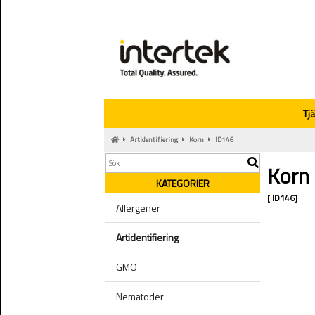
Tj
Artidentifiering
Korn
ID146
Korn
KATEGORIER
[ ID146]
Allergener
Artidentifiering
GMO
Nematoder