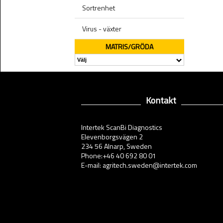
Sortrenhet
Virus - växter
MATRIS/GRÖDA
Kontakt
Intertek ScanBi Diagnostics
Elevenborgsvägen 2
234 56 Alnarp, Sweden
Phone:+46 40 692 80 01
E-mail: agritech.sweden@intertek.com