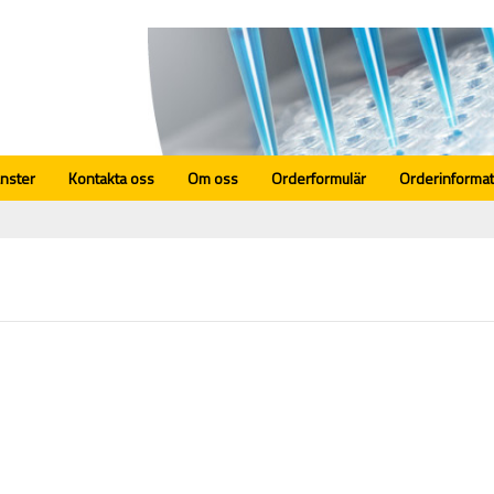
änster
Kontakta oss
Om oss
Orderformulär
Orderinformat