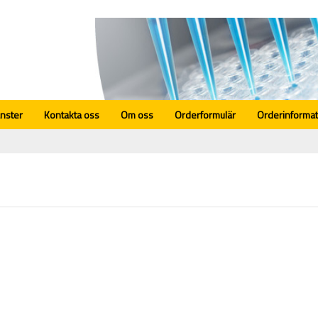
änster
Kontakta oss
Om oss
Orderformulär
Orderinformat