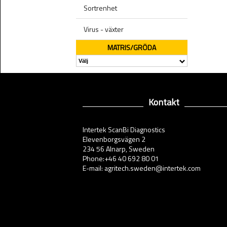
Sortrenhet
Virus - växter
MATRIS/GRÖDA
Kontakt
Intertek ScanBi Diagnostics
Elevenborgsvägen 2
234 56 Alnarp, Sweden
Phone:+46 40 692 80 01
E-mail: agritech.sweden@intertek.com