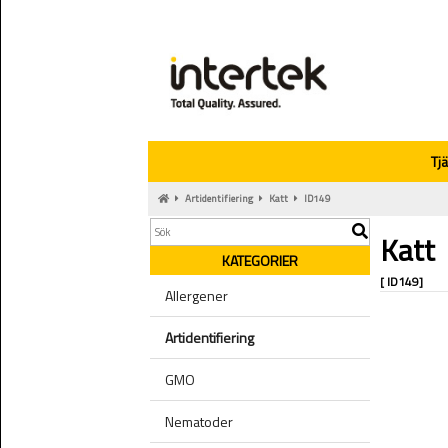
Tj
Artidentifiering
Katt
ID149
Katt
KATEGORIER
[ ID149]
Allergener
Artidentifiering
GMO
Nematoder