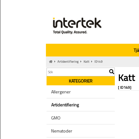
Tj
Artidentifiering
Katt
ID149
Katt
KATEGORIER
[ ID149]
Allergener
Artidentifiering
GMO
Nematoder