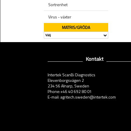
Sortrenhet
Virus - växter
MATRIS/GRÖDA
Kontakt
Intertek ScanBi Diagnostics
Elevenborgsvägen 2
234 56 Alnarp, Sweden
Phone:+46 40 692 80 01
E-mail: agritech.sweden@intertek.com