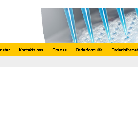
änster
Kontakta oss
Om oss
Orderformulär
Orderinformat