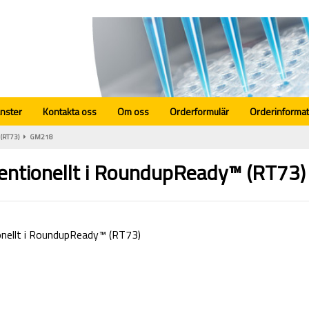
änster
Kontakta oss
Om oss
Orderformulär
Orderinformat
 (RT73)
GM218
entionellt i RoundupReady™ (RT73)
nellt i RoundupReady™ (RT73)