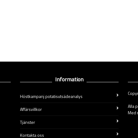
Information
Copyr
Höstkampanj potatisutsädeanalys
Alla 
Affärsvillkor
Med r
Tjänster
Kontakta oss