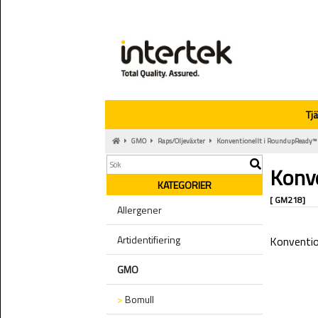
Tj
GMO
Raps/Oljeväxter
Konventionellt i RoundupReady™
Konv
KATEGORIER
[ GM218]
Allergener
Artidentifiering
Konventio
GMO
>
Bomull