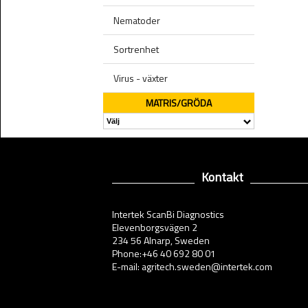
Nematoder
Sortrenhet
Virus - växter
MATRIS/GRÖDA
Kontakt
Intertek ScanBi Diagnostics
Elevenborgsvägen 2
234 56 Alnarp, Sweden
Phone:+46 40 692 80 01
E-mail: agritech.sweden@intertek.com