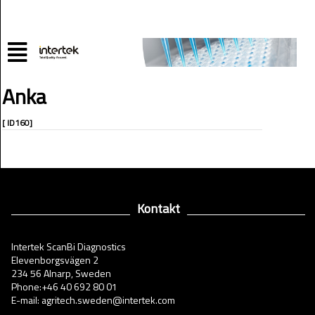
Anka
[ ID160]
Kontakt
Intertek ScanBi Diagnostics
Elevenborgsvägen 2
234 56 Alnarp, Sweden
Phone:+46 40 692 80 01
E-mail: agritech.sweden@intertek.com