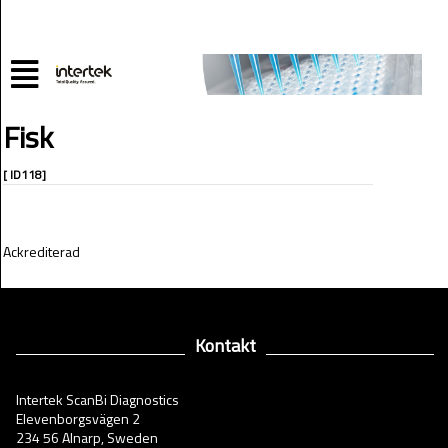
Fisk
[ ID118]
Ackrediterad
Kontakt
Intertek ScanBi Diagnostics
Elevenborgsvägen 2
234 56 Alnarp, Sweden