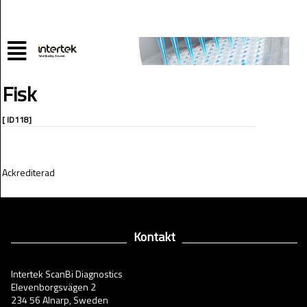
Fisk
[ ID118]
Ackrediterad
Kontakt
Intertek ScanBi Diagnostics
Elevenborgsvägen 2
234 56 Alnarp, Sweden