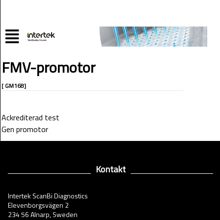
FMV-promotor
[ GM168]
Ackrediterad test
Gen promotor
Kontakt
Intertek ScanBi Diagnostics
Elevenborgsvägen 2
234 56 Alnarp, Sweden