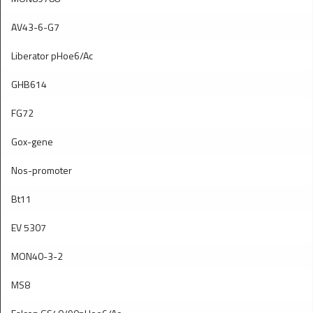
AV43-6-G7
Liberator pHoe6/Ac
GHB614
FG72
Gox-gene
Nos-promoter
Bt11
EV 5307
MON40-3-2
MS8