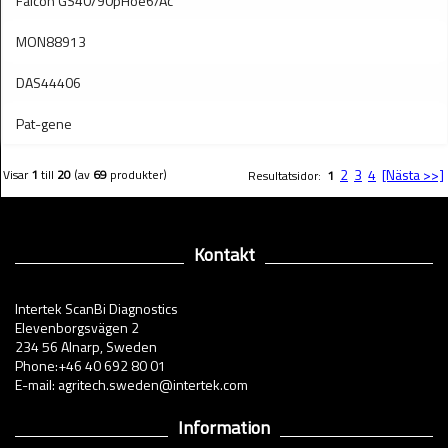
Falcon GS40/90pHoe6/Ac
MON88913
DAS44406
Pat-gene
2
3
4
[Nästa >>]
Visar
1
till
20
(av
69
produkter)
Resultatsidor:
1
Kontakt
Intertek ScanBi Diagnostics
Elevenborgsvägen 2
234 56 Alnarp, Sweden
Phone:+46 40 692 80 01
E-mail: agritech.sweden@intertek.com
Information