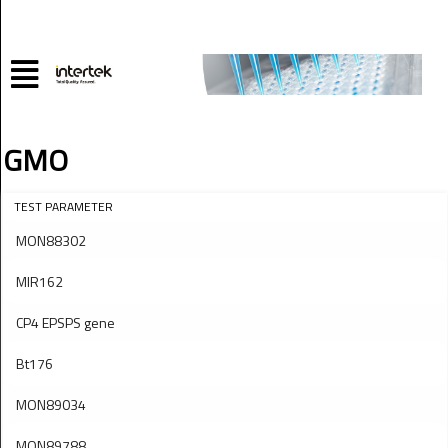
GMO
TEST PARAMETER
MON88302
MIR162
CP4 EPSPS gene
Bt176
MON89034
MON89788