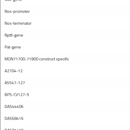
Nos-promoter
Nos-terminator
Nptll-gene
Pat-gene
MON71700-71800 construct specific
A2704-12
A5547-127
BPS-CV127-9
DAS44406
DAS68416