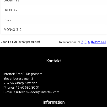
DAS81419
DP305423
FG72
MON40-3-2
2
3
4
[Nästa >>]
Visar
1
till
20
(av
69
produkter)
Resultatsidor:
1
Kontakt
Intertek ScanBi Diagnostics
Elevenborgsvägen 2
234 56 Alnarp, Sweden
Phone:+46 40 692 80 01
E-mail: agritech.sweden@intertek.com
Information