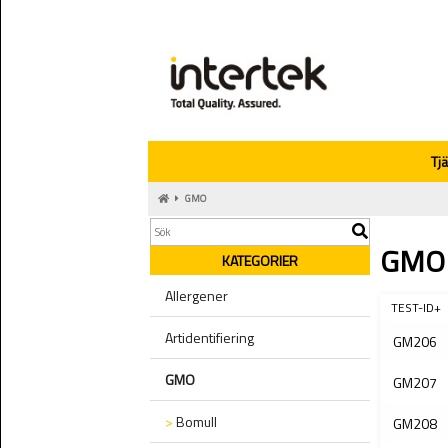
Tj
GMO
GMO
KATEGORIER
Allergener
TEST-ID+
Artidentifiering
GM206
GMO
GM207
>
Bomull
GM208