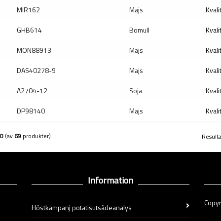
MIR162
Majs
Kvali
GHB614
Bomull
Kvali
MON88913
Majs
Kvali
DAS40278-9
Majs
Kvali
A2704-12
Soja
Kvali
DP98140
Majs
Kvali
0
(av
69
produkter)
Resulta
Information
Copyr
Höstkampanj potatisutsädeanalys