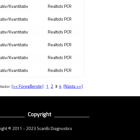
tativ/Kvantitativ
Realtids PCR
tativ/Kvantitativ
Realtids PCR
tativ/Kvantitativ
Realtids PCR
tativ/Kvantitativ
Realtids PCR
tativ/Kvantitativ
Realtids PCR
tativ/Kvantitativ
Realtids PCR
[<< Föregående]
1
2
4
[Nästa >>]
tsidor:
3
Copyright
ight © 2011 - 2023 ScanBi Diagnostics