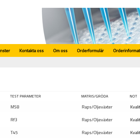
änster
Kontakta oss
Om oss
Orderformulär
Orderinformat
TEST PARAMETER
MATRIS/GRÖDA
NOT
MS8
Raps/Oljeväxter
Kvali
Rf3
Raps/Oljeväxter
Kvali
T45
Raps/Oljeväxter
Kvali