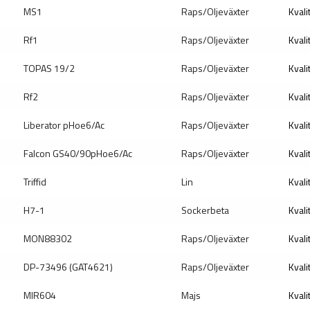
MS1
Raps/Oljeväxter
Kvali
Rf1
Raps/Oljeväxter
Kvali
TOPAS 19/2
Raps/Oljeväxter
Kvali
Rf2
Raps/Oljeväxter
Kvali
Liberator pHoe6/Ac
Raps/Oljeväxter
Kvali
Falcon GS40/90pHoe6/Ac
Raps/Oljeväxter
Kvali
Triffid
Lin
Kvali
H7-1
Sockerbeta
Kvali
MON88302
Raps/Oljeväxter
Kvali
DP-73496 (GAT4621)
Raps/Oljeväxter
Kvali
MIR604
Majs
Kvali