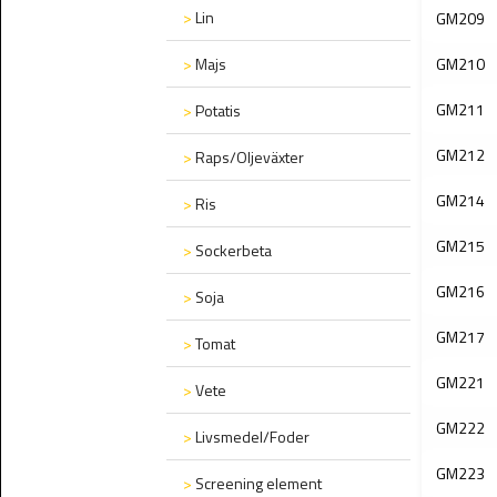
>
Lin
GM209
>
Majs
GM210
GM211
>
Potatis
GM212
>
Raps/Oljeväxter
GM214
>
Ris
GM215
>
Sockerbeta
GM216
>
Soja
GM217
>
Tomat
GM221
>
Vete
GM222
>
Livsmedel/Foder
GM223
>
Screening element