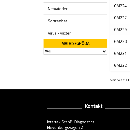
GM224
Nematoder
GM227
Sortrenhet
GM229
Virus - växter
GM230
MATRIS/GRÖDA
GM231
GM232
Visar
41
till
6
Kontakt
Intertek ScanBi Diagnostics
Elevenborgsvägen 2