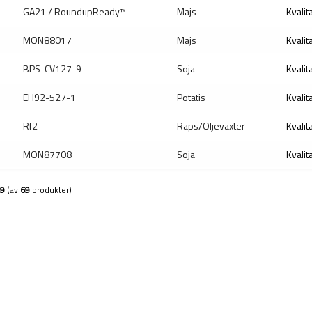
GA21 / RoundupReady™
Majs
Kvalit
MON88017
Majs
Kvalit
BPS-CV127-9
Soja
Kvalit
EH92-527-1
Potatis
Kvalit
Rf2
Raps/Oljeväxter
Kvalit
MON87708
Soja
Kvalit
9
(av
69
produkter)