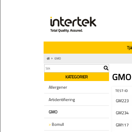
Tj
GMO
GMO
KATEGORIER
Allergener
TEST-ID
Artidentifiering
GM223
GMO
GM234
>
Bomull
GM117