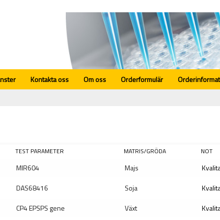
änster
Kontakta oss
Om oss
Orderformulär
Orderinformat
TEST PARAMETER
MATRIS/GRÖDA
NOT
MIR604
Majs
Kvalit
DAS68416
Soja
Kvalit
CP4 EPSPS gene
Växt
Kvalit