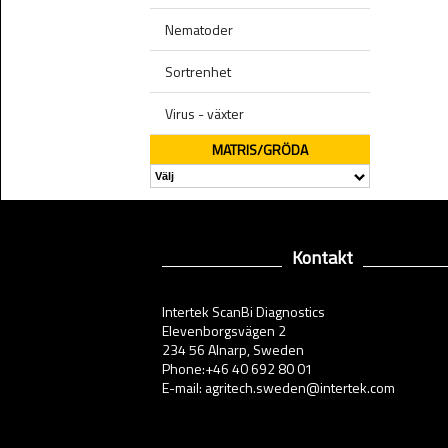
Nematoder
Sortrenhet
Virus - växter
MATRIS/GRÖDA
Kontakt
Intertek ScanBi Diagnostics
Elevenborgsvägen 2
234 56 Alnarp, Sweden
Phone:+46 40 692 80 01
E-mail: agritech.sweden@intertek.com