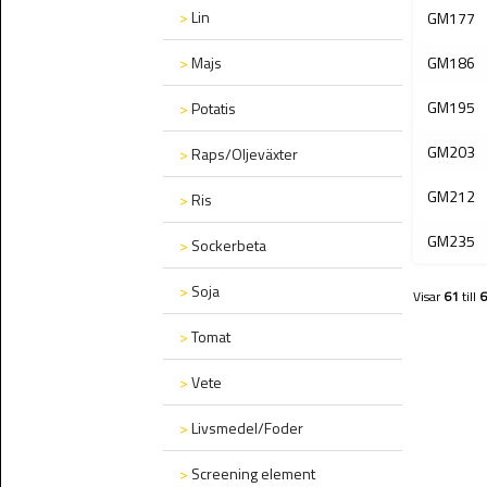
>
Lin
GM177
>
Majs
GM186
GM195
>
Potatis
GM203
>
Raps/Oljeväxter
GM212
>
Ris
GM235
>
Sockerbeta
>
Soja
Visar
61
till
6
>
Tomat
>
Vete
>
Livsmedel/Foder
>
Screening element