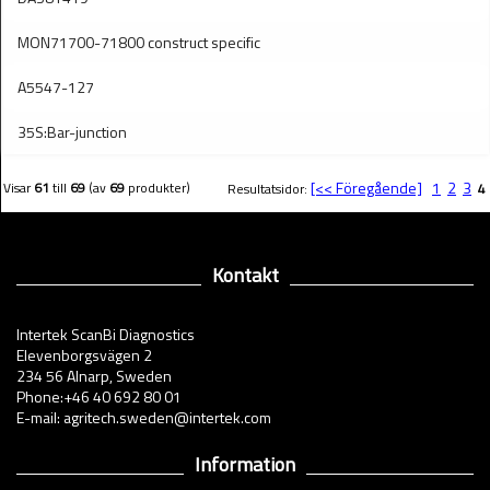
MON71700-71800 construct specific
A5547-127
35S:Bar-junction
[<< Föregående]
1
2
3
Visar
61
till
69
(av
69
produkter)
Resultatsidor:
4
Kontakt
Intertek ScanBi Diagnostics
Elevenborgsvägen 2
234 56 Alnarp, Sweden
Phone:+46 40 692 80 01
E-mail: agritech.sweden@intertek.com
Information