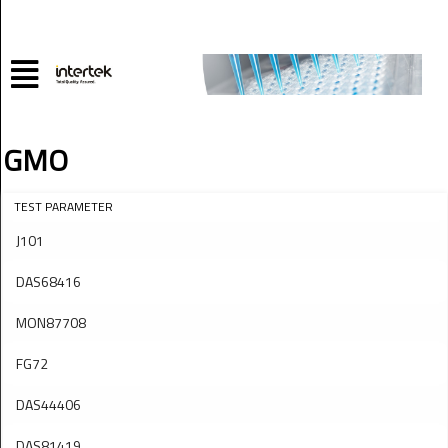
GMO
TEST PARAMETER
J101
DAS68416
MON87708
FG72
DAS44406
DAS81419